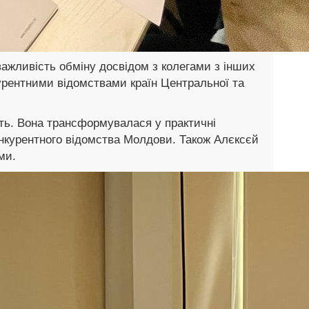
важливість обміну досвідом з колегами з інших
курентними відомствами країн Центральної та
ть. Вона трансформувалася у практичні
конкурентного відомства Молдови. Також Алєксєй
ми.