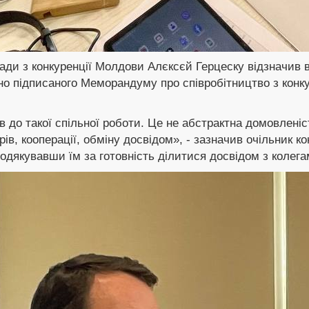
Ради з конкуренції Молдови Алєксєй Герцеску відзначив 
вно підписаного Меморандуму про співробітництво з кон
до такої спільної роботи. Це не абстрактна домовленіс
рів, кооперації, обміну досвідом», - зазначив очільник 
подякувавши їм за готовність ділитися досвідом з колега