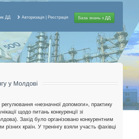
ик ДД
Авторизація | Реєстрація
База знань з ДД
нгу у Молдові
 регулювання «незначної допомоги», практику
ікації щодо питань конкуренції зі
лдова). Захід було організовано конкурентним
різних країн. У тренінгу взяли участь фахівці