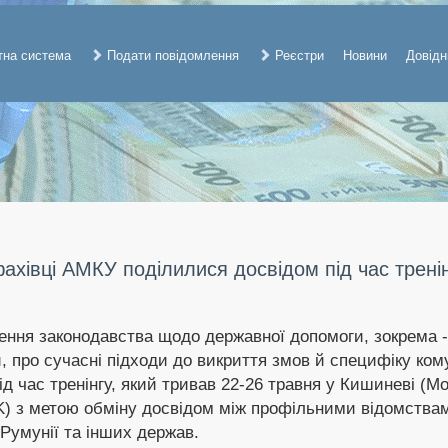
тна система
Подати повідомлення
Реєстри
Новини
Довідн
фахівці АМКУ поділилися досвідом під час трені
ення законодавства щодо державної допомоги, зокрема -
, про сучасні підходи до викриття змов й специфіку комун
 час тренінгу, який тривав 22-26 травня у Кишиневі (Мо
 з метою обміну досвідом між профільними відомствами 
 Румунії та інших держав.