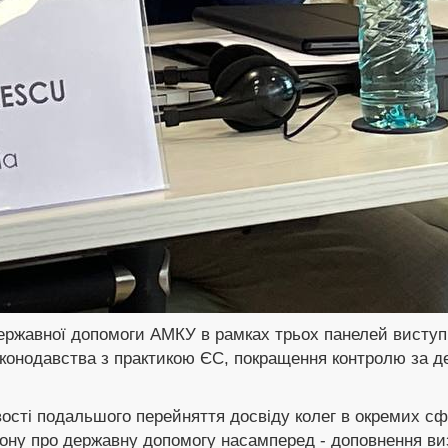
державної допомоги АМКУ в рамках трьох панелей висту
законодавства з практикою ЄС, покращення контролю за д
ості подальшого перейняття досвіду колег в окремих сф
ону про державну допомогу насамперед - доповнення ви