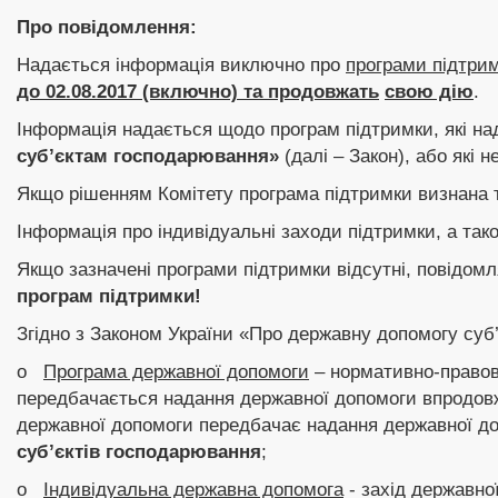
Про повідомлення:
Надається інформація виключно про
програми підтри
до 02.08.2017 (включно) та продовжать
свою дію
.
Інформація надається щодо програм підтримки, які на
суб’єктам господарювання»
(далі – Закон), або які 
Якщо рішенням Комітету програма підтримки визнана 
Інформація про індивідуальні заходи підтримки, а та
Якщо зазначені програми підтримки відсутні, повідом
програм підтримки!
Згідно з Законом України «Про державну допомогу суб
o
Програма державної допомоги
– нормативно-правови
передбачається надання державної допомоги впродовж
державної допомоги передбачає надання державної д
суб’єктів господарювання
;
o
Індивідуальна державна допомога
- захід державно