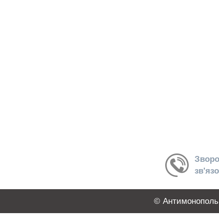
Зворо
зв'яз
© Антимонопольн