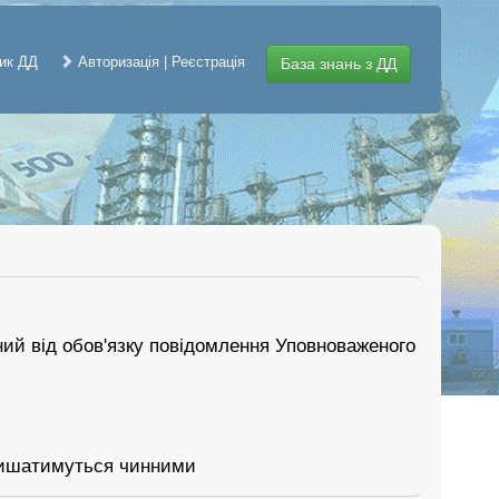
ик ДД
Авторизація | Реєстрація
База знань з ДД
ний від обов'язку повідомлення Уповноваженого
алишатимуться чинними