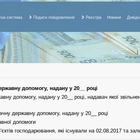
тна система
Подати повідомлення
Реєстри
Новини
Довідн
ржавну допомогу, надану у 20__ році
вну допомогу, надану у 20__ році, надавач якої звільне
ачну державну допомогу, надану у 20__ році
авної допомоги
'єктів господарювання, які існували на 02.08.2017 та з